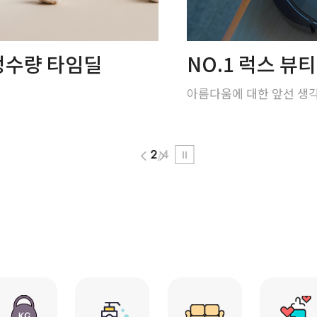
한정수량 타임딜
NO.1 럭스 뷰
아름다움에 대한 앞선 생
2
4
/