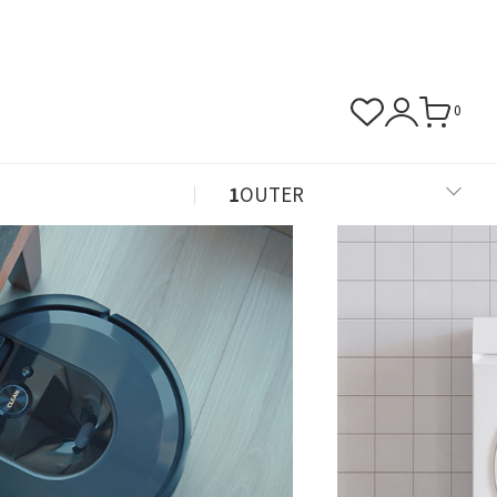
0
1
OUTER
2
TOP
3
PANTS
4
쿠폰존
5
후드