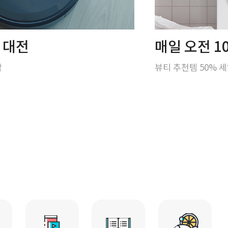
티 대전
매일 오전 1
각
뷰티 추천템 50% 