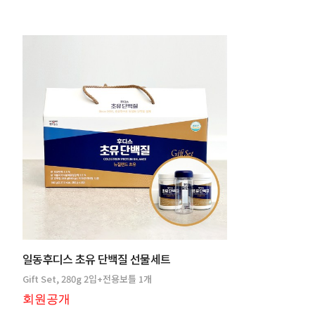
일동후디스 초유 단백질 선물세트
Gift Set, 280g 2입+전용보틀 1개
회원공개